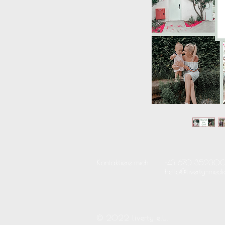
Kontaktiere mich
+43
670 35230
hello@liverty-medi
© 2022 liverty e.U.