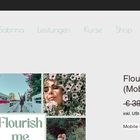
Sabrina
Leistungen
Kurse
Shop
Flou
(Mob
 € 3
inkl. USt
Mobile 