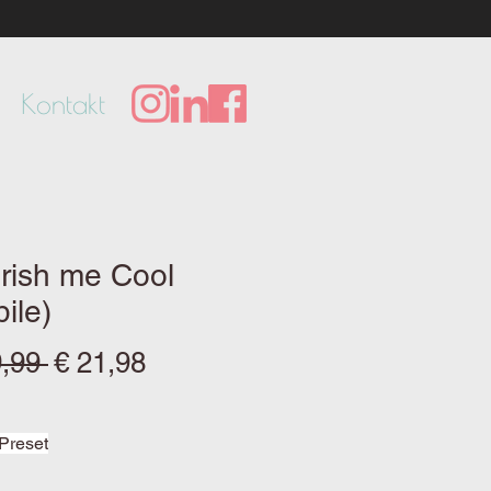
Kontakt
rish me Cool
ile)
Standardpreis
Sale-
9,99 
€ 21,98
Preis
Preset