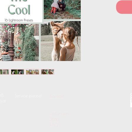
08
Service please!
Kontakt
a.at
Leistungen
Shop
FAQ's