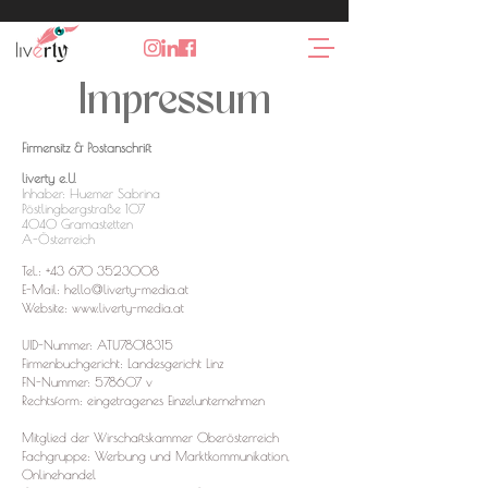
Impressum
Firmensitz & Postanschrift
liverty e.U.
Inhaber: Huemer Sabrina
Pöstlingbergstraße 107
4040 Gramastetten
A-Österreich
Tel.:
+43 670 3523008
E-Mail:
hello@liverty-media.at
Website:
www.liverty-media.at
UID-Nummer: ATU78018315
Firmenbuchgericht: Landesgericht Linz
FN-Nummer: 578607 v
Rechtsform: eingetragenes Einzelunternehmen
Mitglied der Wirschaftskammer Oberösterreich
Fachgruppe: Werbung und Marktkommunikation,
Onlinehandel