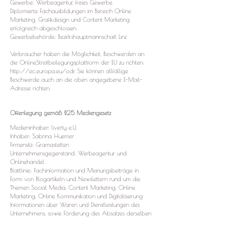
Gewerbe: Werbeagentur, freies Gewerbe
Diplomierte Fachausbildungen im Bereich Online
Marketing, Grafikdesign und Content Marketing
erfolgreich abgeschlossen.
Gewerbebehörde: Bezirkshauptmannschaft Linz
Verbraucher haben die Möglichkeit, Beschwerden an
die OnlineStreitbeilegungsplattform der EU zu richten:
http://ec.europa.eu/odr.
Sie können allfällige
Beschwerde auch an die oben angegebene E-Mail-
Adresse richten.
Offenlegung gemäß §25 Mediengesetz
Medieninhaber: liverty e.U.
Inhaber: Sabrina Huemer
Firmensitz: Gramastetten
Unternehmensgegenstand: Werbeagentur und
Onlinehandel
Blattlinie: Fachinformation und Meinungsbeiträge in
Form von Blogartikeln und Newslettern rund um die
Themen Social Media, Content Marketing, Online
Marketing, Online Kommunikation und Digitalisierung
Informationen über Waren und Dienstleistungen des
Unternehmens, sowie Förderung des Absatzes derselben