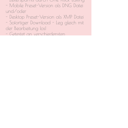
- Mobile Preset-Version als DNG Datei
und/oder
- Desktop Preset-Version als XMP Datei
- Sofortiger Download - Leg gleich mit
der Bearbeitung los!
- Getestet an verschiedensten
Bildsituationen
- Installations-Guide für Android &
iPhone
- Kompatibel für Android & iPhone
- Lebenslanger Zugriff
- 24h Kundensupport
In den Warenkorb