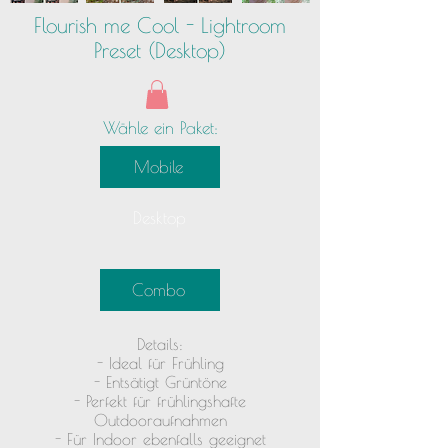
Flourish me Cool - Lightroom
Preset (Desktop)
Wähle ein Paket:
Mobile
Desktop
Combo
Details:
- Ideal für Frühling
- Entsätigt Grüntöne
- Perfekt für frühlingshafte
Outdooraufnahmen
- Für Indoor ebenfalls geeignet